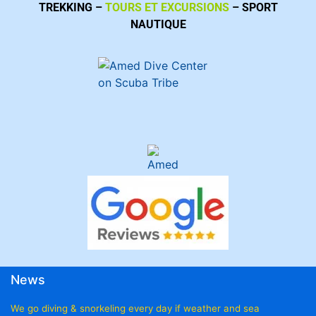
TREKKING –
TOURS ET EXCURSIONS
– SPORT
NAUTIQUE
News
We go diving & snorkeling every day if weather and sea